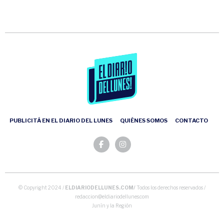
PUBLICITÁ EN EL DIARIO DEL LUNES
QUIÉNES SOMOS
CONTACTO
© Copyright 2024 /
ELDIARIODELLUNES.COM/
Todos los derechos reservados /
redaccion@eldiariodellunes.com
Junín y la Región