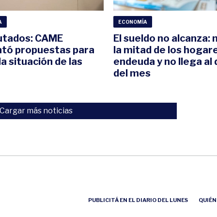
A
ECONOMÍA
utados: CAME
El sueldo no alcanza:
tó propuestas para
la mitad de los hogar
 la situación de las
endeuda y no llega al 
del mes
Cargar más noticias
PUBLICITÁ EN EL DIARIO DEL LUNES
QUIÉN