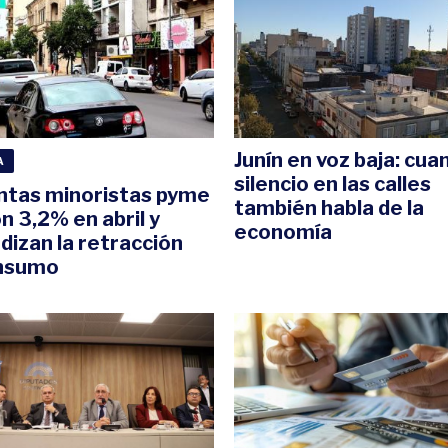
Junín en voz baja: cua
A
silencio en las calles
ntas minoristas pyme
también habla de la
n 3,2% en abril y
economía
dizan la retracción
onsumo