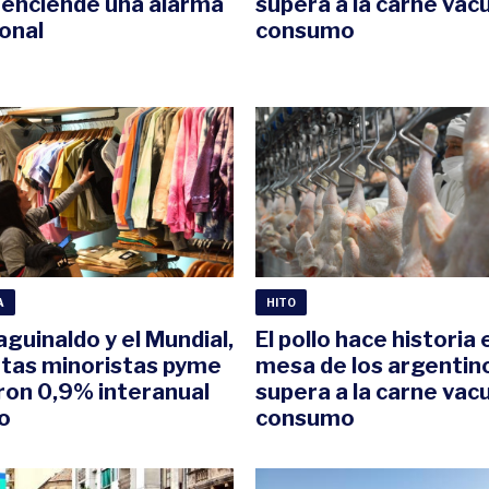
 enciende una alarma
supera a la carne vac
ional
consumo
A
HITO
aguinaldo y el Mundial,
El pollo hace historia 
ntas minoristas pyme
mesa de los argentino
ron 0,9% interanual
supera a la carne vac
io
consumo