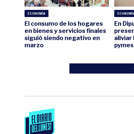
ECONOMÍA
ECONOMÍ
El consumo de los hogares
En Dip
en bienes y servicios finales
presen
siguió siendo negativo en
aliviar
marzo
pymes