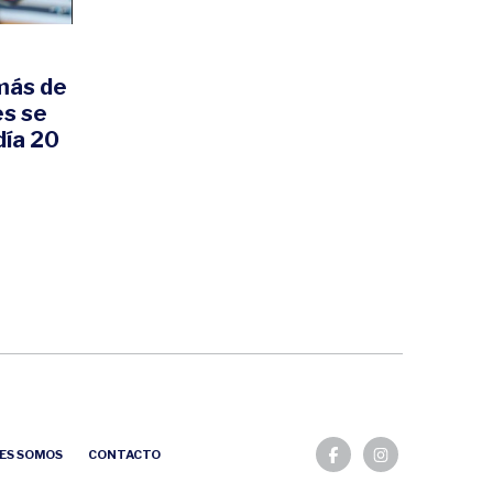
 más de
es se
día 20
ES SOMOS
CONTACTO