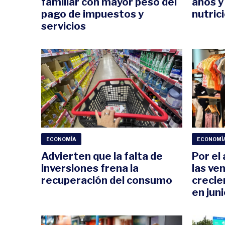
familiar con mayor peso del
años y
pago de impuestos y
nutric
servicios
ECONOMÍA
ECONOMÍ
Advierten que la falta de
Por el 
inversiones frena la
las ve
recuperación del consumo
crecie
en jun