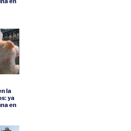
una en
en la
s: ya
una en