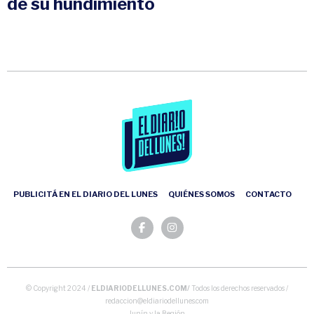
de su hundimiento
PUBLICITÁ EN EL DIARIO DEL LUNES
QUIÉNES SOMOS
CONTACTO
© Copyright 2024 /
ELDIARIODELLUNES.COM/
Todos los derechos reservados /
redaccion@eldiariodellunes.com
Junín y la Región