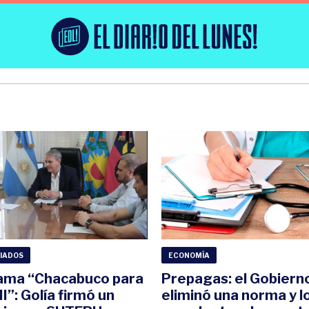
LIADOS
ECONOMÍA
ama “Chacabuco para
Prepagas: el Gobiern
I”: Golía firmó un
eliminó una norma y l