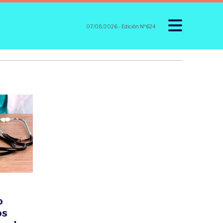
07/08/2026
- Edición Nº624
o
os