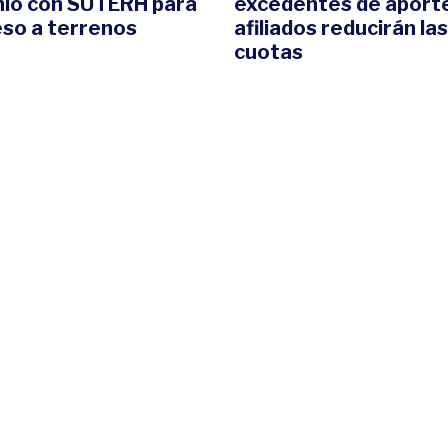
io con SUTERH para
excedentes de aport
eso a terrenos
afiliados reducirán las
cuotas