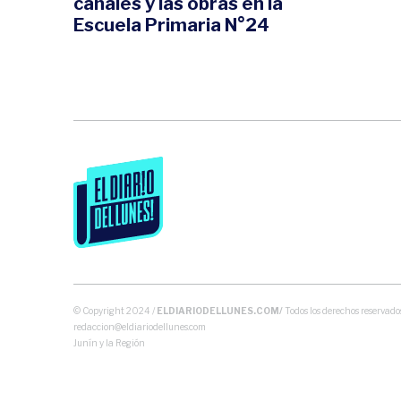
canales y las obras en la
Escuela Primaria N°24
© Copyright 2024 /
ELDIARIODELLUNES.COM/
Todos los derechos reservados
redaccion@eldiariodellunes.com
Junín y la Región