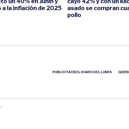
ó un 40% en Junín y
cayó 42% y con un kil
 a la inflación de 2025
asado se compran cu
pollo
PUBLICITÁ EN EL DIARIO DEL LUNES
QUIÉN
 /