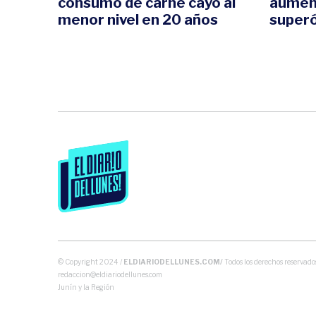
consumo de carne cayó al
aument
menor nivel en 20 años
superó
© Copyright 2024 /
ELDIARIODELLUNES.COM/
Todos los derechos reservados
redaccion@eldiariodellunes.com
Junín y la Región