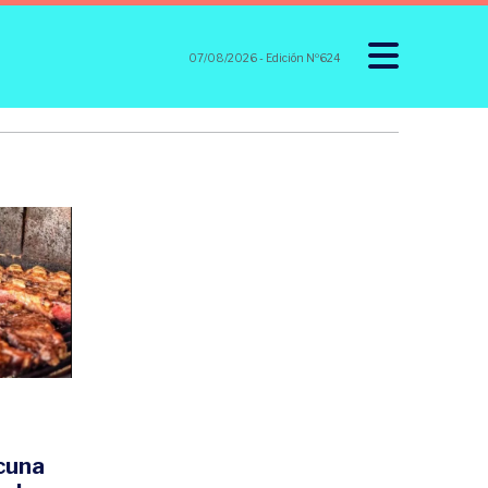
07/08/2026
- Edición Nº624
cuna