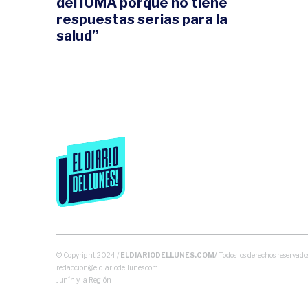
del IOMA porque no tiene
respuestas serias para la
salud”
© Copyright 2024 /
ELDIARIODELLUNES.COM/
Todos los derechos reservados
redaccion@eldiariodellunes.com
Junín y la Región