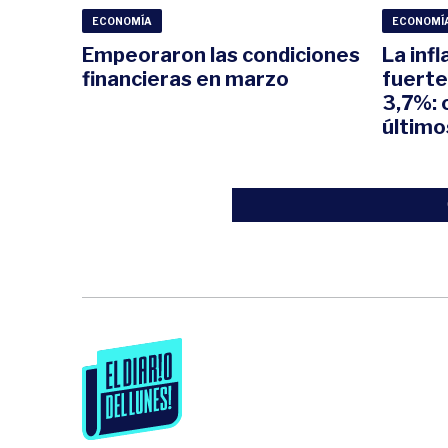
ECONOMÍA
ECONOMÍ
Empeoraron las condiciones
La infl
financieras en marzo
fuerte
3,7%: 
últim