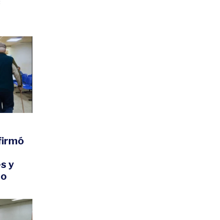
s
firmó
s y
zo