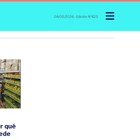
06/08/2026
- Edición Nº623
or qué
uede