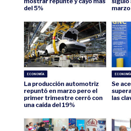
mostrar repunte y cayó más
siguió
del 5%
marzo
ECONOMÍA
ECONOMÍ
La producción automotriz
Se acel
repuntó en marzo pero el
supera
primer trimestre cerró con
las cl
una caída del 19%