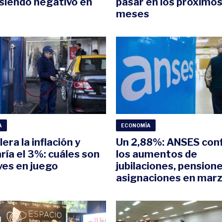
 siendo negativo en
pasar en los próximo
meses
A
ECONOMÍA
era la inflación y
Un 2,88%: ANSES con
ría el 3%: cuáles son
los aumentos de
aves en juego
jubilaciones, pensione
asignaciones en mar