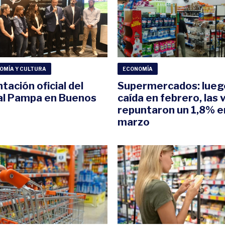
OMÍA Y CULTURA
ECONOMÍA
tación oficial del
Supermercados: luego
al Pampa en Buenos
caída en febrero, las 
repuntaron un 1,8% e
marzo