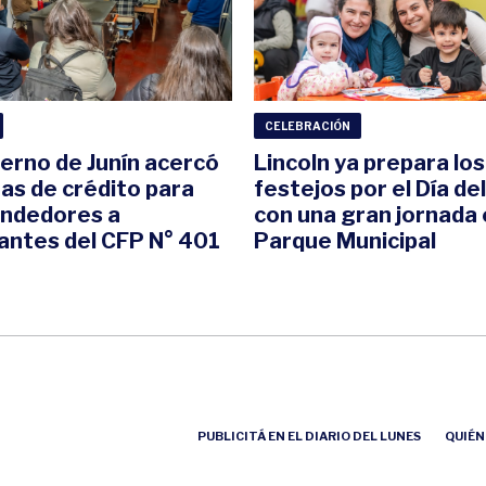
CELEBRACIÓN
ierno de Junín acercó
Lincoln ya prepara los
eas de crédito para
festejos por el Día de
ndedores a
con una gran jornada 
antes del CFP N° 401
Parque Municipal
PUBLICITÁ EN EL DIARIO DEL LUNES
QUIÉN