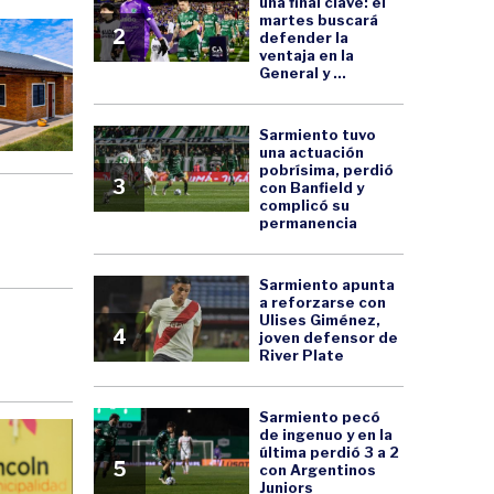
una final clave: el
martes buscará
2
defender la
ventaja en la
General y ...
Sarmiento tuvo
una actuación
pobrísima, perdió
3
con Banfield y
complicó su
permanencia
Sarmiento apunta
a reforzarse con
Ulises Giménez,
4
joven defensor de
River Plate
Sarmiento pecó
de ingenuo y en la
última perdió 3 a 2
5
con Argentinos
Juniors