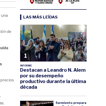
r una
LAS MÁS LEÍDAS
sión de
ruida
1
s
INFORME
Destacan a Leandro N. Alem
por su desempeño
 precios
productivo durante la última
década
e
Sarmiento prepara
as.