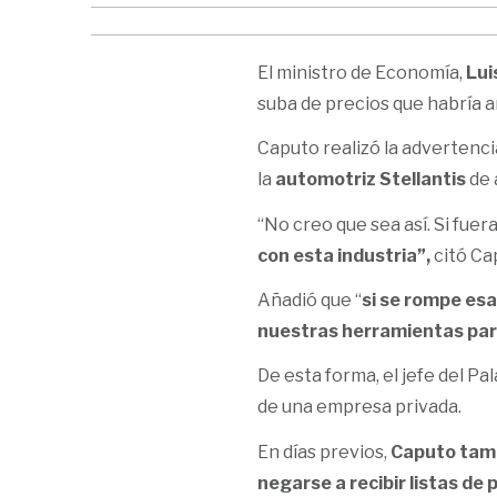
El ministro de Economía,
Lui
suba de precios que habría a
Caputo realizó la advertenci
la
automotriz Stellantis
de 
“No creo que sea así. Si fuera
con esta industria”,
citó Ca
Añadió que “
si se rompe es
nuestras herramientas par
De esta forma, el jefe del P
de una empresa privada.
En días previos,
Caputo tamb
negarse a recibir listas de