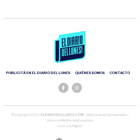
PUBLICITÁ EN EL DIARIO DEL LUNES
QUIÉNES SOMOS
CONTACTO
© Copyright 2024 /
ELDIARIODELLUNES.COM/
Todos los derechos reservados /
redaccion@eldiariodellunes.com
Junín y la Región