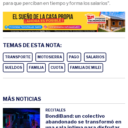
para que perciban en tiempo y forma los salarios".
TEMAS DE ESTA NOTA:
TRANSPORTE
MOTOSIERRA
PAGO
SALARIOS
SUELDOS
FAMILIA
CUOTA
FAMILIA DE MILEI
MÁS NOTICIAS
RECITALES
BondiBand: un colectivo
abandonado se transformó en
una sala íntima para disfrutar