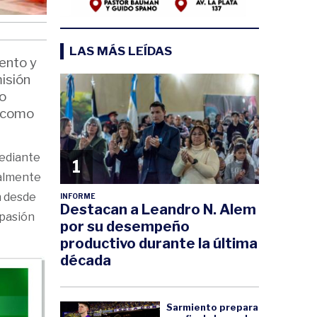
LAS MÁS LEÍDAS
ento y
isión
io
e como
mediante
1
ualmente
n desde
INFORME
Destacan a Leandro N. Alem
 pasión
por su desempeño
productivo durante la última
década
Sarmiento prepara