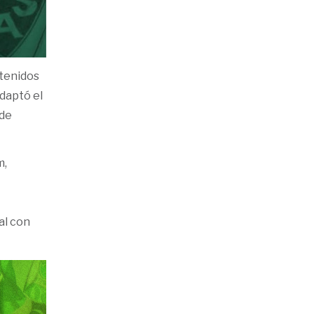
tenidos
adaptó el
 de
m,
al con