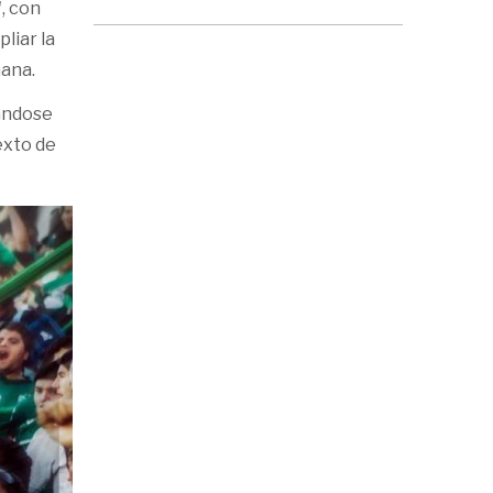
"
, con
liar la
mana.
dándose
exto de