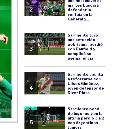
una final clave: el
martes buscará
2
defender la
ventaja en la
General y ...
Sarmiento tuvo
una actuación
pobrísima, perdió
3
con Banfield y
complicó su
permanencia
Sarmiento apunta
a reforzarse con
Ulises Giménez,
4
joven defensor de
River Plate
Sarmiento pecó
de ingenuo y en la
última perdió 3 a 2
5
con Argentinos
Juniors