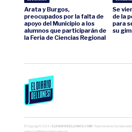
Arata y Burgos,
Se vie
preocupados por la falta de
de la 
apoyo del Municipio a los
para s
alumnos que participarán de
su gim
la Feria de Ciencias Regional
© Copyright 2024 /
ELDIARIODELLUNES.COM/
Todos los derechos reservados
redaccion@eldiariodellunes.com