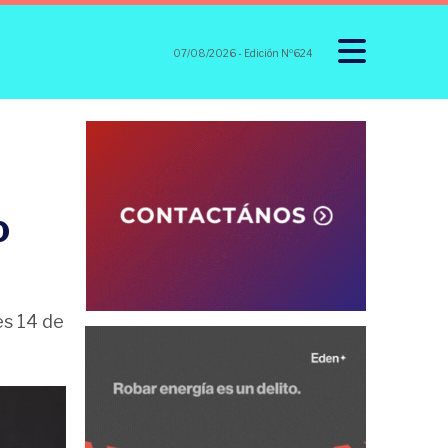
07/08/2026
- Edición Nº624
o
es 14 de