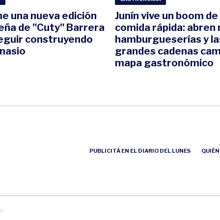
ne una nueva edición
Junín vive un boom de 
peña de "Cuty" Barrera
comida rápida: abren
eguir construyendo
hamburgueserías y la
nasio
grandes cadenas cam
mapa gastronómico
PUBLICITÁ EN EL DIARIO DEL LUNES
QUIÉN
 /