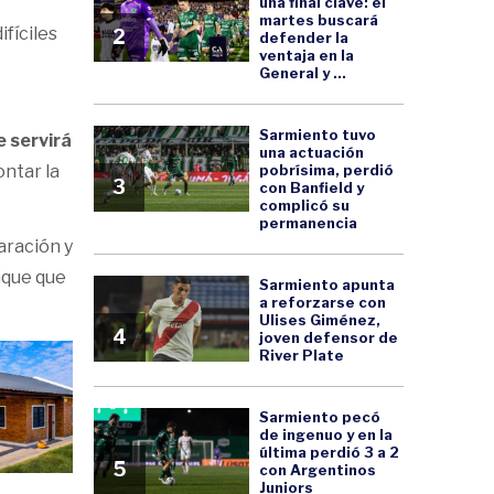
una final clave: el
martes buscará
ifíciles
2
defender la
ventaja en la
General y ...
Sarmiento tuvo
 servirá
una actuación
pobrísima, perdió
ontar la
3
con Banfield y
complicó su
permanencia
aración y
nque que
Sarmiento apunta
a reforzarse con
Ulises Giménez,
4
joven defensor de
River Plate
Sarmiento pecó
de ingenuo y en la
última perdió 3 a 2
5
con Argentinos
Juniors