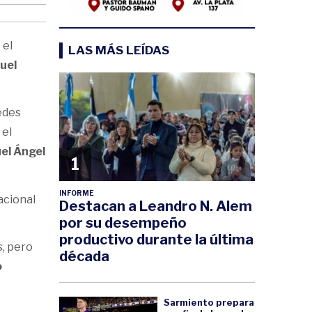
a
el
LAS MÁS LEÍDAS
uel
edes
 el
el Ángel
1
INFORME
acional
Destacan a Leandro N. Alem
por su desempeño
productivo durante la última
s, pero
década
o
Sarmiento prepara