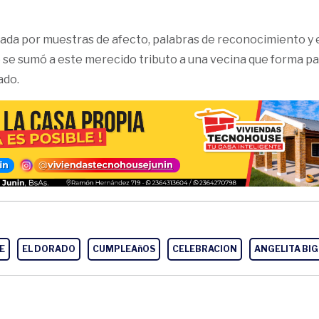
da por muestras de afecto, palabras de reconocimiento y e
 se sumó a este merecido tributo a una vecina que forma pa
ado.
E
EL DORADO
CUMPLEAñOS
CELEBRACION
ANGELITA BIG