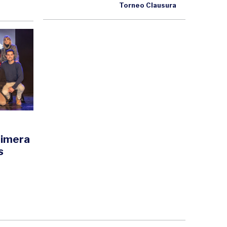
Torneo Clausura
primera
s