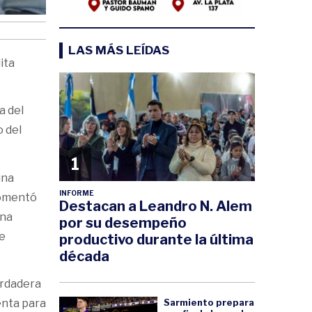
LAS MÁS LEÍDAS
ita
a del
o del
1
una
INFORME
comentó
Destacan a Leandro N. Alem
una
por su desempeño
ue
productivo durante la última
década
erdadera
Sarmiento prepara
enta para