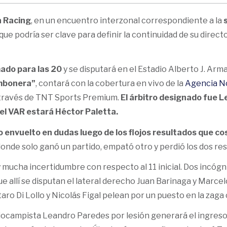
a Racing
, en un encuentro interzonal correspondiente a la
que podría ser clave para definir la continuidad de su direct
ado para las 20
y se disputará en el Estadio Alberto J. Arm
mbonera”
, contará con la cobertura en vivo de la
Agencia No
 través de TNT Sports Premium.
El árbitro designado fue 
 el VAR estará Héctor Paletta.
o envuelto en dudas luego de los flojos resultados que c
 donde solo ganó un partido, empató otro y perdió los dos re
 mucha incertidumbre con respecto al 11 inicial. Dos incógn
ue allí se disputan el lateral derecho Juan Barinaga y Marcel
ro Di Lollo y Nicolás Figal pelean por un puesto en la zaga 
iocampista Leandro Paredes por lesión generará el ingreso