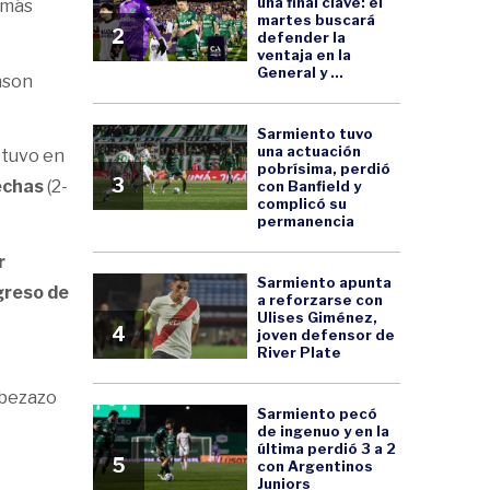
una final clave: el
omás
martes buscará
2
defender la
ventaja en la
General y ...
inson
Sarmiento tuvo
una actuación
 tuvo en
pobrísima, perdió
3
echas
(2-
con Banfield y
complicó su
permanencia
r
Sarmiento apunta
greso de
a reforzarse con
Ulises Giménez,
4
joven defensor de
River Plate
abezazo
Sarmiento pecó
de ingenuo y en la
última perdió 3 a 2
5
con Argentinos
Juniors