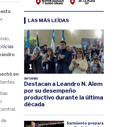
sexta
or
LAS MÁS LEÍDAS
ando,
ticias
Leandro
1
osechó en
INFORME
stantes.
Destacan a Leandro N. Alem
por su desempeño
itas
productivo durante la última
o
década
central.
 de
Sarmiento prepara