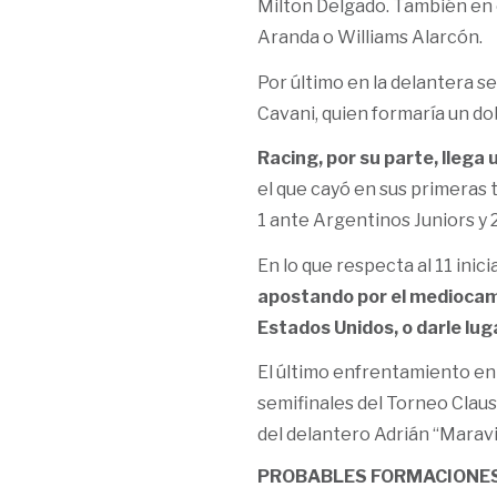
Milton Delgado. También en 
Aranda o Williams Alarcón.
Por último en la delantera se
Cavani, quien formaría un do
Racing, por su parte, llega
el que cayó en sus primeras
1 ante Argentinos Juniors y 2
En lo que respecta al 11 inicia
apostando por el mediocamp
Estados Unidos, o darle lug
El último enfrentamiento en
semifinales del Torneo Claus
del delantero Adrián “Maravi
PROBABLES FORMACIONE