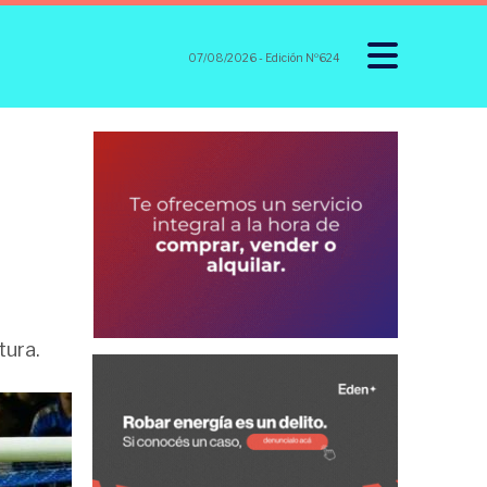
07/08/2026
- Edición Nº624
tura.