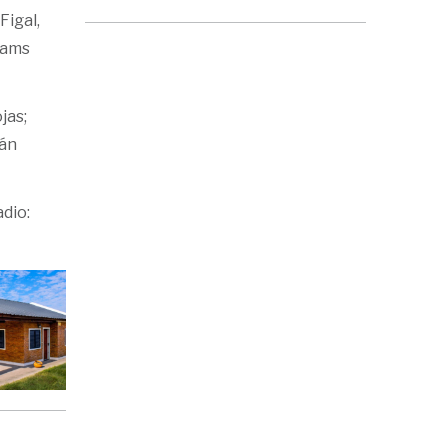
Figal,
iams
jas;
ián
dio: