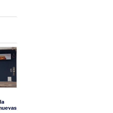
la
 nuevas