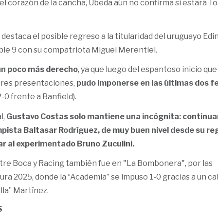
el corazón de la cancha, Úbeda aún no confirma si estará T
 destaca el posible regreso a la titularidad del uruguayo Ed
ble 9 con su compatriota Miguel Merentiel.
 un poco más derecho
, ya que luego del espantoso inicio que
 tres presentaciones,
pudo imponerse en las últimas dos f
-0 frente a Banfield).
l,
Gustavo Costas solo mantiene una incógnita: continua
ista Baltasar Rodríguez, de muy buen nivel desde su re
ar al experimentado Bruno Zuculini.
tre Boca y Racing también fue en "La Bombonera", por las
ura 2025, donde la “Academia” se impuso 1-0 gracias a un c
lla” Martínez.
S