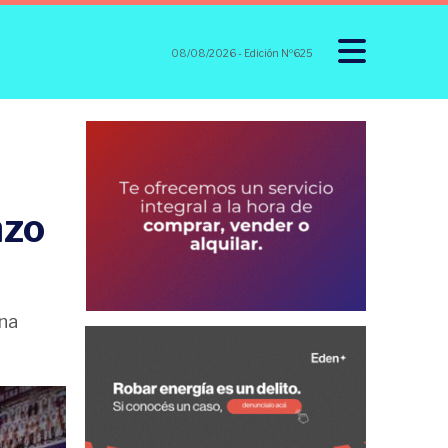
08/08/2026
- Edición Nº625
nzo
una