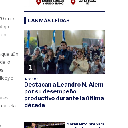
70 en el
LAS MÁS LEÍDAS
 dejó
 un
a que aún
de lo
1
es
ilcoy o
INFORME
Destacan a Leandro N. Alem
por su desempeño
productivo durante la última
ales
década
 caricia
Sarmiento prepara
y