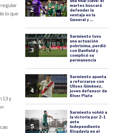
una final clave: el
 regular
martes buscará
2
defender la
de lo que
ventaja en la
General y ...
Sarmiento tuvo
una actuación
pobrísima, perdió
3
con Banfield y
complicó su
permanencia
Sarmiento apunta
a reforzarse con
Ulises Giménez,
4
joven defensor de
River Plate
h 13 y
án
Sarmiento volvió a
la victoria por 2-1
ante
5
Independiente
ucas
Rivadavia en el