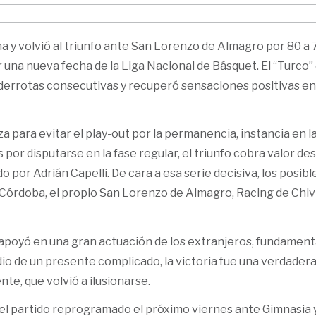
a y volvió al triunfo ante San Lorenzo de Almagro por 80 a 
r una nueva fecha de la Liga Nacional de Básquet. El “Turco”
e derrotas consecutivas y recuperó sensaciones positivas en
anza para evitar el play-out por la permanencia, instancia en l
 por disputarse en la fase regular, el triunfo cobra valor des
o por Adrián Capelli. De cara a esa serie decisiva, los posibl
 Córdoba, el propio San Lorenzo de Almagro, Racing de Chiv
se apoyó en una gran actuación de los extranjeros, fundament
dio de un presente complicado, la victoria fue una verdadera
ente, que volvió a ilusionarse.
el partido reprogramado el próximo viernes ante Gimnasia 