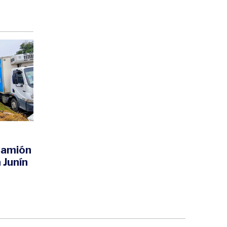
 Camión
 Junín