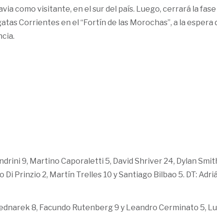
a como visitante, en el sur del país. Luego, cerrará la fase
atas Corrientes en el “Fortín de las Morochas”, a la espera 
ncia.
ndrini 9, Martino Caporaletti 5, David Shriver 24, Dylan Smit
o Di Prinzio 2, Martín Trelles 10 y Santiago Bilbao 5. DT: Adri
ednarek 8, Facundo Rutenberg 9 y Leandro Cerminato 5, L