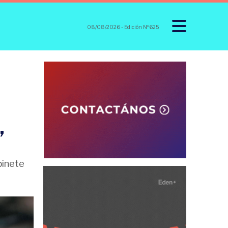
08/08/2026
- Edición Nº625
”
binete