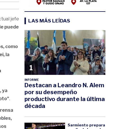
tual jefe
LAS MÁS LEÍDAS
ie puede
os, como
i, la
1
a
INFORME
Destacan a Leandro N. Alem
, ya
por su desempeño
productivo durante la última
pto”
.
década
prensa
ebles,
Sarmiento prepara
sos