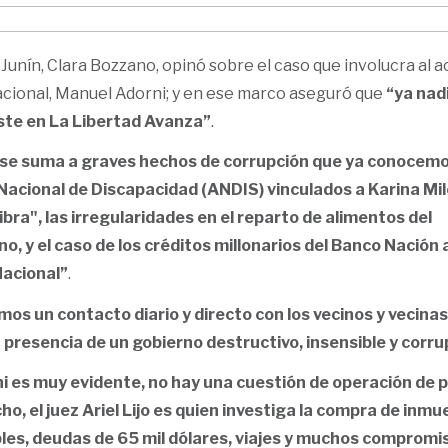
Junín, Clara Bozzano, opinó sobre el caso que involucra al ac
cional, Manuel Adorni; y en ese marco aseguró que
“ya nad
iste en La Libertad Avanza”
.
i se suma a graves hechos de corrupción que ya conocem
Nacional de Discapacidad (ANDIS) vinculados a Karina Mile
bra", las irregularidades en el reparto de alimentos del
o, y el caso de los créditos millonarios del Banco Nación 
Nacional”
.
os un contacto diario y directo con los vecinos y vecinas
presencia de un gobierno destructivo, insensible y corru
ni es muy evidente, no hay una cuestión de operación de 
o, el juez Ariel Lijo es quien investiga la compra de inmu
les, deudas de 65 mil dólares, viajes y muchos compromi