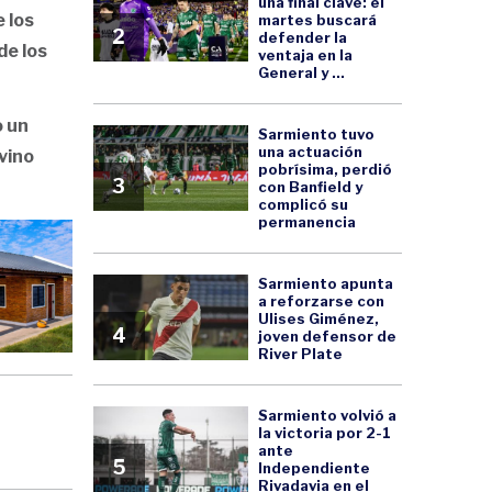
una final clave: el
 los
martes buscará
2
defender la
de los
ventaja en la
General y ...
o un
Sarmiento tuvo
una actuación
vino
pobrísima, perdió
3
con Banfield y
complicó su
permanencia
Sarmiento apunta
a reforzarse con
Ulises Giménez,
4
joven defensor de
River Plate
Sarmiento volvió a
la victoria por 2-1
ante
5
Independiente
Rivadavia en el