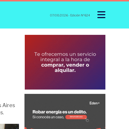
07/08/2026
- Edición Nº624
 Aires
s.