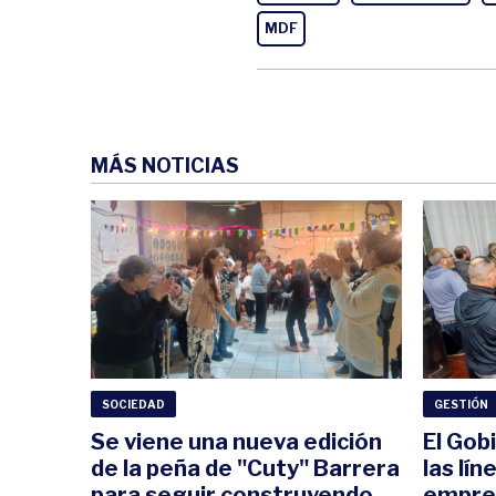
MDF
MÁS NOTICIAS
SOCIEDAD
GESTIÓN
Se viene una nueva edición
El Gob
de la peña de "Cuty" Barrera
las lín
para seguir construyendo
empre