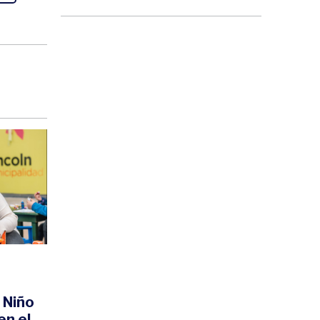
l Niño
en el