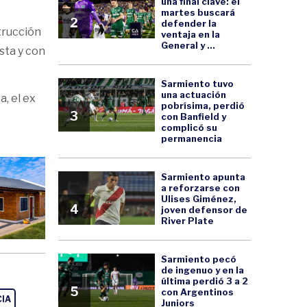
una final clave: el
martes buscará
2
defender la
trucción
ventaja en la
General y ...
sta y con
Sarmiento tuvo
una actuación
, el ex
pobrísima, perdió
3
con Banfield y
complicó su
permanencia
Sarmiento apunta
a reforzarse con
Ulises Giménez,
4
joven defensor de
River Plate
Sarmiento pecó
de ingenuo y en la
última perdió 3 a 2
5
con Argentinos
CIA
Juniors