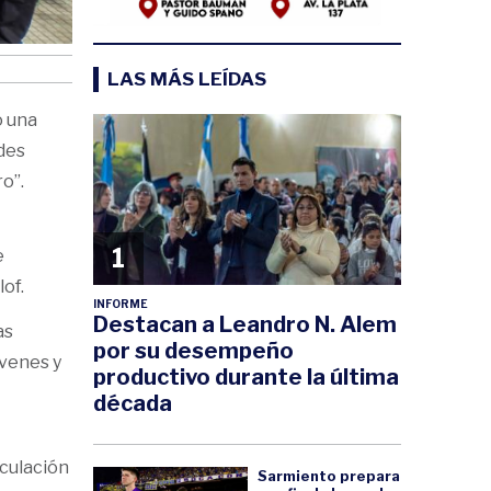
LAS MÁS LEÍDAS
o una
des
o”.
1
e
of.
INFORME
Destacan a Leandro N. Alem
as
por su desempeño
óvenes y
productivo durante la última
década
eculación
Sarmiento prepara