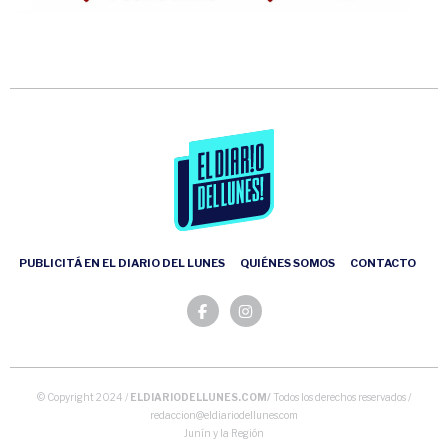
PUBLICITÁ EN EL DIARIO DEL LUNES
QUIÉNES SOMOS
CONTACTO
© Copyright 2024 /
ELDIARIODELLUNES.COM/
Todos los derechos reservados /
redaccion@eldiariodellunes.com
Junín y la Región