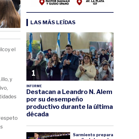
LAS MÁS LEÍDAS
lcoy el
1
llo, y
INFORME
ivo,
Destacan a Leandro N. Alem
tidades
por su desempeño
productivo durante la última
década
 respeto
es
Sarmiento prepara