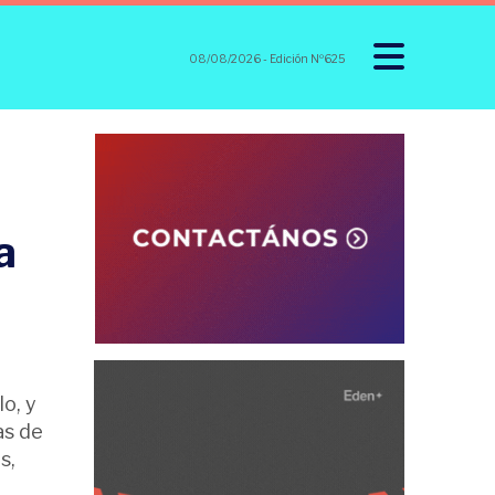
08/08/2026
- Edición Nº625
a
o, y
as de
s,