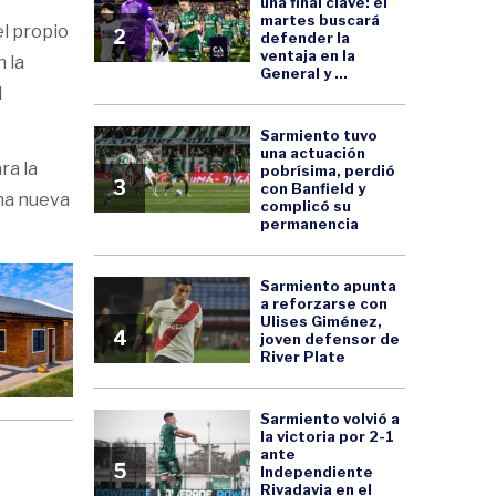
una final clave: el
martes buscará
l propio
2
defender la
ventaja en la
 la
General y ...
l
Sarmiento tuvo
una actuación
ra la
pobrísima, perdió
3
con Banfield y
una nueva
complicó su
permanencia
Sarmiento apunta
a reforzarse con
Ulises Giménez,
4
joven defensor de
River Plate
Sarmiento volvió a
la victoria por 2-1
ante
5
Independiente
Rivadavia en el