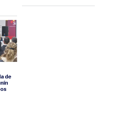
la de
nín
tos