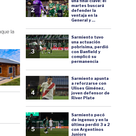
una final clave: el
martes buscará
2
defender la
ventaja en la
General y ...
nque la
Sarmiento tuvo
una actuación
pobrísima, perdió
3
con Banfield y
complicó su
permanencia
Sarmiento apunta
a reforzarse con
Ulises Giménez,
4
joven defensor de
River Plate
Sarmiento pecó
de ingenuo y en la
última perdió 3 a 2
5
con Argentinos
Juniors