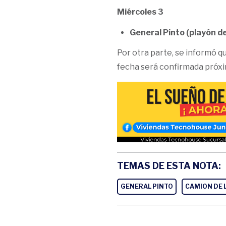
Miércoles 3
General Pinto (playón de
Por otra parte, se informó que
fecha será confirmada próx
TEMAS DE ESTA NOTA:
GENERAL PINTO
CAMION DE 