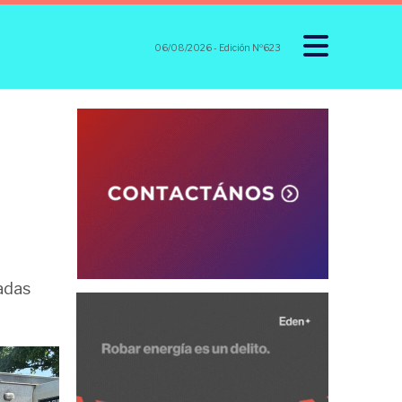
06/08/2026
- Edición Nº623
radas