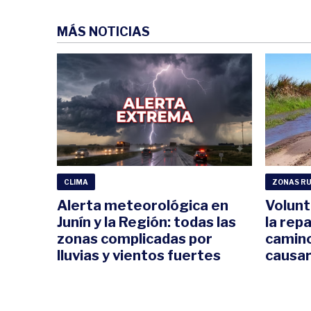
MÁS NOTICIAS
CLIMA
ZONAS R
Alerta meteorológica en
Volunt
Junín y la Región: todas las
la rep
zonas complicadas por
camino
lluvias y vientos fuertes
causar