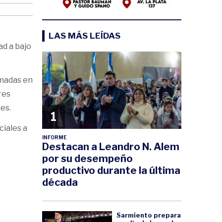
LAS MÁS LEÍDAS
ad a bajo
amadas en
res
es.
1
ciales a
INFORME
Destacan a Leandro N. Alem
por su desempeño
productivo durante la última
década
Sarmiento prepara