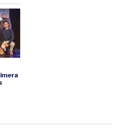
primera
s