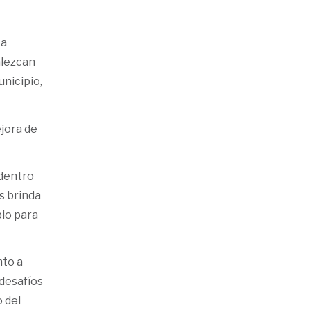
La
alezcan
nicipio,
ejora de
 dentro
s brinda
pio para
nto a
desafíos
 del