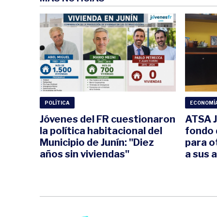
POLÍTICA
ECONOMÍ
Jóvenes del FR cuestionaron
ATSA J
la política habitacional del
fondo 
Municipio de Junín: "Diez
para o
años sin viviendas"
a sus a