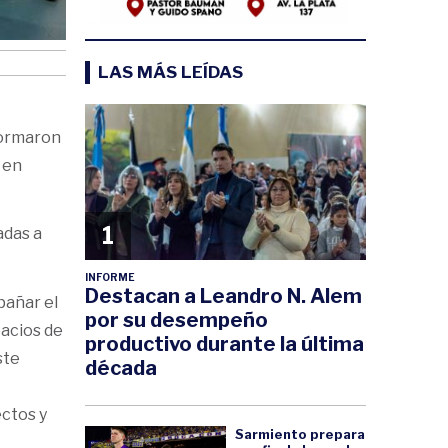
LAS MÁS LEÍDAS
formaron
 en
1
adas a
INFORME
Destacan a Leandro N. Alem
pañar el
por su desempeño
acios de
productivo durante la última
ste
década
ctos y
Sarmiento prepara